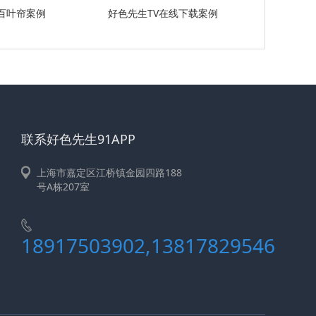
百叶帘案例
好色先生TV在线下载案例
联系好色先生91APP
上海市嘉定区江桥镇金园四路188
号A栋207室
18917503902,13817829546