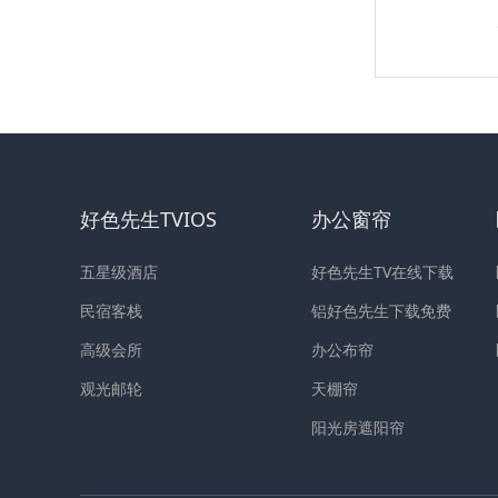
好色先生TVIOS
办公窗帘
五星级酒店
好色先生TV在线下载
民宿客栈
铝好色先生下载免费
高级会所
办公布帘
观光邮轮
天棚帘
阳光房遮阳帘